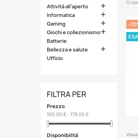
Ci so

Attività all'aperto

Informatica

Gaming
-70

Giochi e collezionismo
ESA
Batterie

Bellezza e salute
Ufficio
FILTRA PER
Prezzo
100,00 € - 178,00 €
Visual
Disponibilità