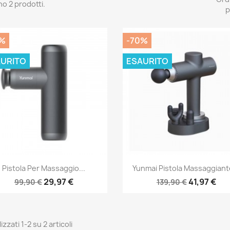
no 2 prodotti.
p
%
-70%
URITO
ESAURITO
Anteprima
Anteprima


Pistola Per Massaggio...
Yunmai Pistola Massaggiante
29,97 €
41,97 €
99,90 €
139,90 €
izzati 1-2 su 2 articoli