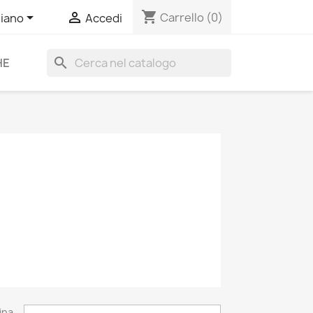
shopping_cart


Carrello
(0)
liano
Accedi
search
HE
ina