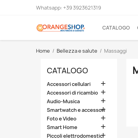
Whatsapp:
+39 3923621319
CATALOGO
Home
Bellezza e salute
Massaggi
CATALOGO

Accessori cellulari

Accessori di ricambio

Audio-Musica

Smartwatch e accessori

Foto e Video

Smart Home

Piccoli elettrodomestici