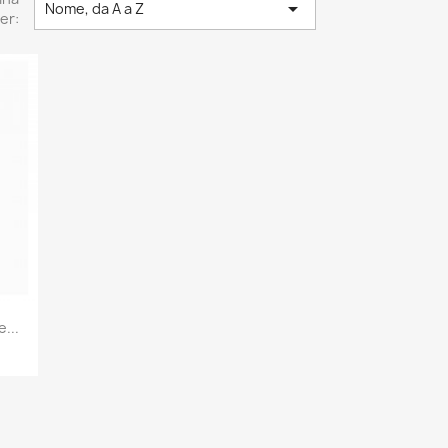

Nome, da A a Z
er:
...