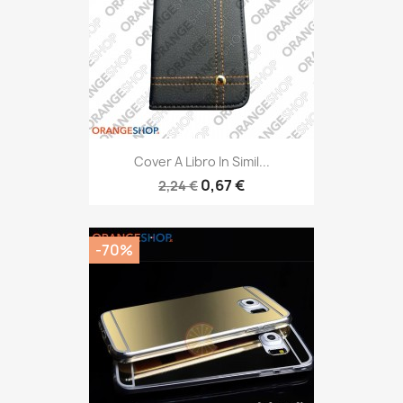
Cover A Libro In Simil...
0,67 €
2,24 €
-70%