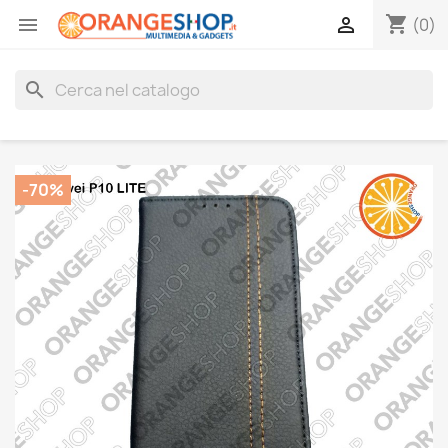
shopping_cart


(0)
search
-70%