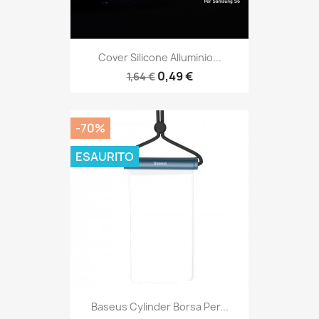
Cover Silicone Alluminio...
0,49 €
1,64 €
-70%
ESAURITO
Baseus Cylinder Borsa Per...