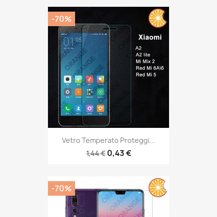
-70%
Vetro Temperato Proteggi...
0,43 €
1,44 €
-70%