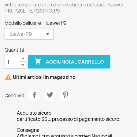
Vetro temperato protezione schermo cellulare Huawei
P10, P20LITE, P20PRO, P9
Modello cellulare: Huawei P9
Quantità

AGGIUNGI AL CARRELLO

Ultimi articoli in magazzino
Condividi
Acquisto sicuro
certificato SSL, processo di pagamento sicuro.
Consegna
Affidiamo il tuo acquisto a corrieri Nazionali